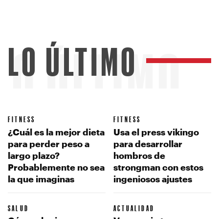
LO ÚLTIMO
LO ÚLTIMO
FITNESS
FITNESS
¿Cuál es la mejor dieta
Usa el press vikingo
para perder peso a
para desarrollar
largo plazo?
hombros de
Probablemente no sea
strongman con estos
la que imaginas
ingeniosos ajustes
SALUD
ACTUALIDAD