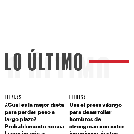
LO ÚLTIMO
LO ÚLTIMO
FITNESS
FITNESS
¿Cuál es la mejor dieta
Usa el press vikingo
para perder peso a
para desarrollar
largo plazo?
hombros de
Probablemente no sea
strongman con estos
la que imaginas
ingeniosos ajustes