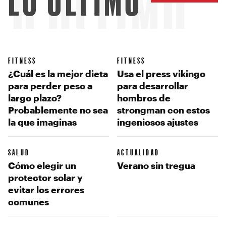
LO ÚLTIMO
LO ÚLTIMO
FITNESS
FITNESS
¿Cuál es la mejor dieta
Usa el press vikingo
para perder peso a
para desarrollar
largo plazo?
hombros de
Probablemente no sea
strongman con estos
la que imaginas
ingeniosos ajustes
SALUD
ACTUALIDAD
Cómo elegir un
Verano sin tregua
protector solar y
evitar los errores
comunes