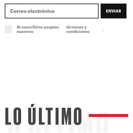
ENVIAR
Al suscríbirte aceptas
términos y
.
(obligatorio)
nuestros
condiciones
LO ÚLTIMO
LO ÚLTIMO