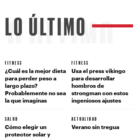
LO ÚLTIMO
LO ÚLTIMO
FITNESS
FITNESS
¿Cuál es la mejor dieta
Usa el press vikingo
para perder peso a
para desarrollar
largo plazo?
hombros de
Probablemente no sea
strongman con estos
la que imaginas
ingeniosos ajustes
SALUD
ACTUALIDAD
Cómo elegir un
Verano sin tregua
protector solar y