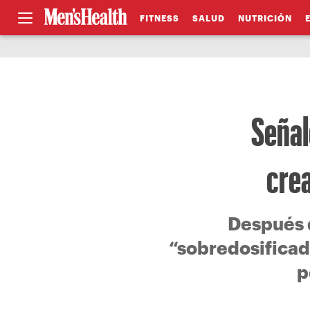
FITNESS
SALUD
NUTRICIÓN
Señal
crea
Después d
“sobredosificad
p