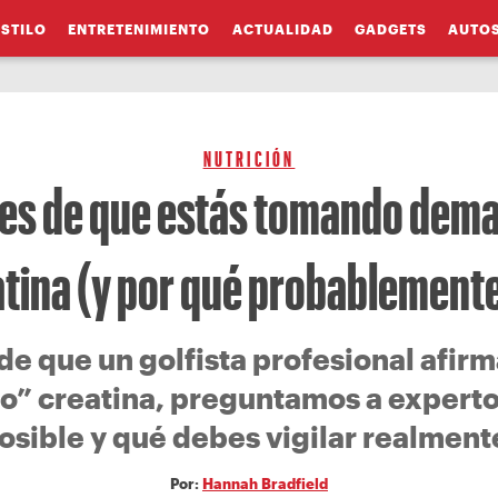
ESTILO
ENTRETENIMIENTO
ACTUALIDAD
GADGETS
AUTO
NUTRICIÓN
es de que estás tomando dem
tina (y por qué probablement
e que un golfista profesional afir
o” creatina, preguntamos a expertos 
osible y qué debes vigilar realment
Por:
Hannah Bradfield