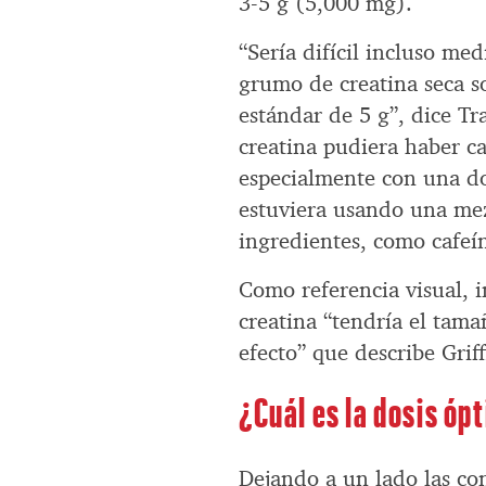
3-5 g (5,000 mg).
“Sería difícil incluso me
grumo de creatina seca s
estándar de 5 g”, dice Tr
creatina pudiera haber ca
especialmente con una do
estuviera usando una mez
ingredientes, como cafeín
Como referencia visual, 
creatina “tendría el tama
efecto” que describe Griff
¿Cuál es la dosis óp
Dejando a un lado las con