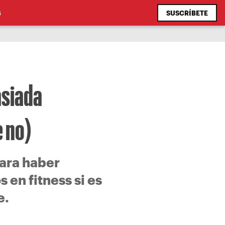
SUSCRÍBETE
S
asiada
e no)
mara haber
en fitness si es
e.