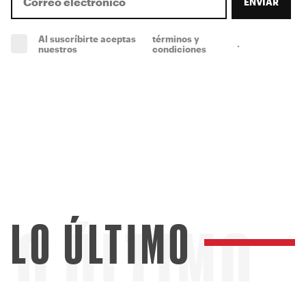
ENVIAR
Al suscríbirte aceptas
términos y
.
(obligatorio)
nuestros
condiciones
LO ÚLTIMO
LO ÚLTIMO