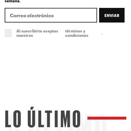
semana.
ENVIAR
Al suscríbirte aceptas
términos y
.
(obligatorio)
nuestros
condiciones
LO ÚLTIMO
LO ÚLTIMO