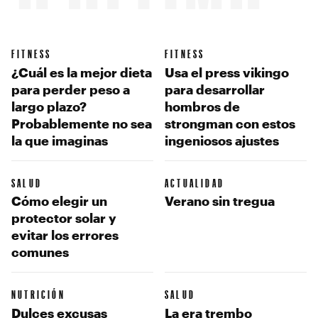
FITNESS
FITNESS
¿Cuál es la mejor dieta
Usa el press vikingo
para perder peso a
para desarrollar
largo plazo?
hombros de
Probablemente no sea
strongman con estos
la que imaginas
ingeniosos ajustes
SALUD
ACTUALIDAD
Cómo elegir un
Verano sin tregua
protector solar y
evitar los errores
comunes
NUTRICIÓN
SALUD
Dulces excusas
La era trembo