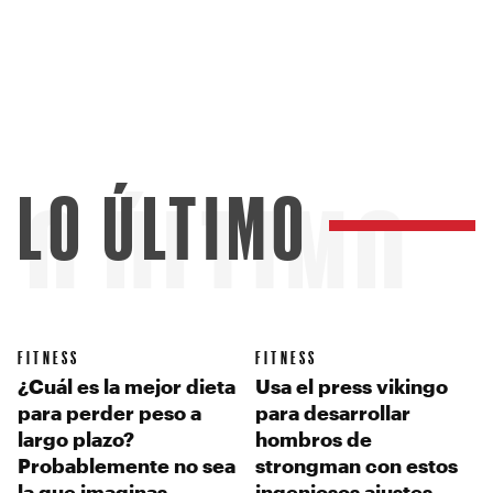
LO ÚLTIMO
LO ÚLTIMO
FITNESS
FITNESS
¿Cuál es la mejor dieta
Usa el press vikingo
para perder peso a
para desarrollar
largo plazo?
hombros de
Probablemente no sea
strongman con estos
la que imaginas
ingeniosos ajustes