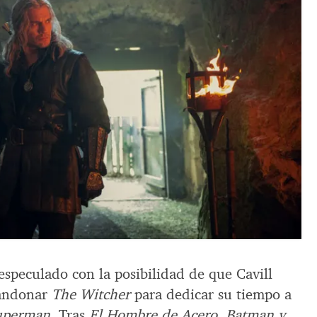
especulado con la posibilidad de que Cavill
bandonar
The Witcher
para dedicar su tiempo a
uperman
. Tras
El Hombre de Acero
,
Batman v.