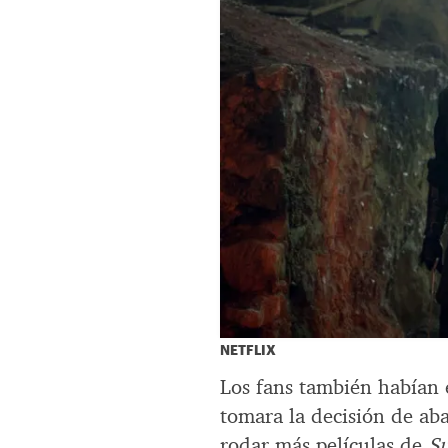
NETFLIX
Los fans también habían 
tomara la decisión de a
rodar más películas de
S