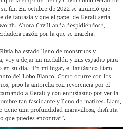
ica que la etapa de Henry Cavill como Geralt de
a su fin. En octubre de 2022 se anunció que
e de fantasía y que el papel de Geralt sería
orth. Ahora Cavill anda despidiéndose,
erdadera razón por la que se marcha.
 Rivia ha estado lleno de monstruos y
a, voy a dejar mi medallón y mis espadas para
o en su día. “En mi lugar, el fantástico Liam
nto del Lobo Blanco. Como ocurre con los
rios, paso la antorcha con reverencia por el
arnando a Geralt y con entusiasmo por ver la
hombre tan fascinante y lleno de matices. Liam,
e tiene una profundidad maravillosa, disfruta
o que puedes encontrar”.