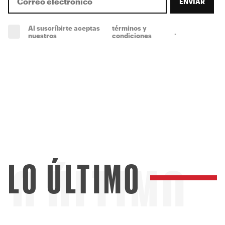
ENVIAR
Al suscríbirte aceptas
términos y
.
(obligatorio)
nuestros
condiciones
LO ÚLTIMO
LO ÚLTIMO