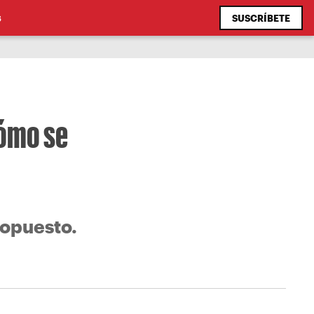
SUSCRÍBETE
S
cómo se
 opuesto.