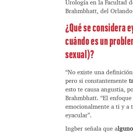
Urología en la Facultad 
Brahmbhatt, del Orlando 
¿Qué se considera e
cuándo es un proble
sexual)?
“No existe una definición
pero si constantemente
t
esto te causa angustia, p
Brahmbhatt. “El enfoque 
emocionalmente a ti y a t
eyacular”.
Ingber señala que a
lguno