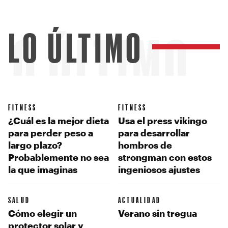
LO ÚLTIMO
LO ÚLTIMO
FITNESS
FITNESS
¿Cuál es la mejor dieta
Usa el press vikingo
para perder peso a
para desarrollar
largo plazo?
hombros de
Probablemente no sea
strongman con estos
la que imaginas
ingeniosos ajustes
SALUD
ACTUALIDAD
Cómo elegir un
Verano sin tregua
protector solar y