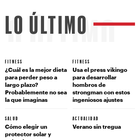
LO ÚLTIMO
LO ÚLTIMO
FITNESS
FITNESS
¿Cuál es la mejor dieta
Usa el press vikingo
para perder peso a
para desarrollar
largo plazo?
hombros de
Probablemente no sea
strongman con estos
la que imaginas
ingeniosos ajustes
SALUD
ACTUALIDAD
Cómo elegir un
Verano sin tregua
protector solar y