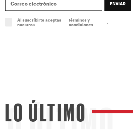
ENVIAR
Al suscríbirte aceptas
términos y
.
(obligatorio)
nuestros
condiciones
LO ÚLTIMO
LO ÚLTIMO